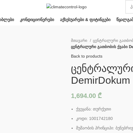
ᲝᲑᲚᲔᲑᲘ
ᲙᲝᲜᲓᲘᲪᲘᲝᲜᲔᲠᲔᲑᲘ
ᲐᲥᲡᲔᲡᲣᲐᲠᲔᲑᲘ & ᲤᲘᲢᲘᲜᲒᲔᲑᲘ
ᲬᲧᲐᲚᲒᲐ
მთავარი
ცენტრალური გათბო
ცენტრალური გათბობის ქვაბი D
Back to products
ცენტრალური
DemirDokum
1,694.00
₾
ქვეყანა: თურქეთი
კოდი: 1001742180
მუშაობის პრინციპი: ბუნებრი