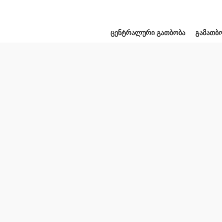
ᲪᲔᲜᲢᲠᲐᲚᲣᲠᲘ ᲒᲐᲗᲑᲝᲑᲐ
ᲒᲐᲛᲐᲗᲑ
Click to enlarge