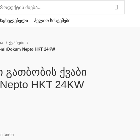
ᲛᲐᲪᲮᲔᲚᲔᲑᲔᲚᲘ
ᲰᲔᲚᲘᲝ ᲡᲘᲡᲢᲔᲛᲔᲑᲘ
ბა
ქვაბები
emirDokum Nepto HKT 24KW
 გათბობის ქვაბი
 Nepto HKT 24KW
ვი აირი