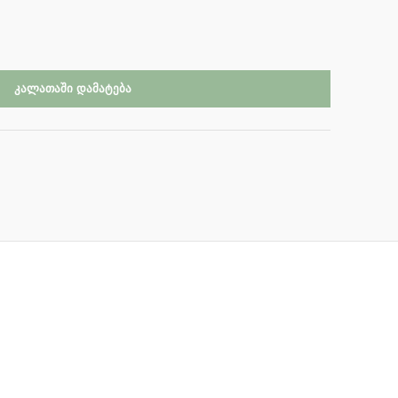
ᲙᲐᲚᲐᲗᲐᲨᲘ ᲓᲐᲛᲐᲢᲔᲑᲐ